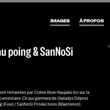
IMAGES
À PROPOS
au poing & SanNoSi
2
nt retraitées par Coline Brun-Naujalis (ici sur la
ocumentaire
Ce qui germera
de Gwladys Déprez
(Foix) / SanNoSi Productions (Maintenon).