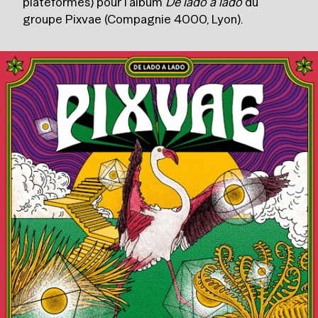
plateformes) pour l'album
De lado a lado
du
groupe Pixvae (Compagnie 4000, Lyon).